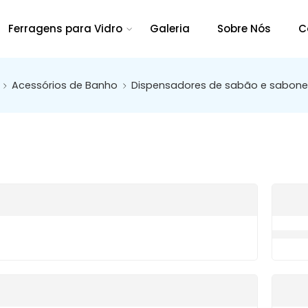
Ferragens para Vidro
Galeria
Sobre Nós
C
Acessórios de Banho
Dispensadores de sabão e sabone
H10014