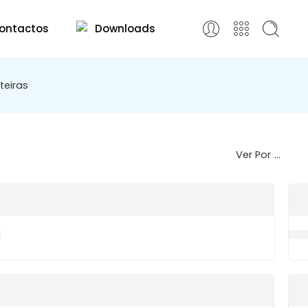
ontactos
Downloads
teiras
Ver Por
...
7
H10