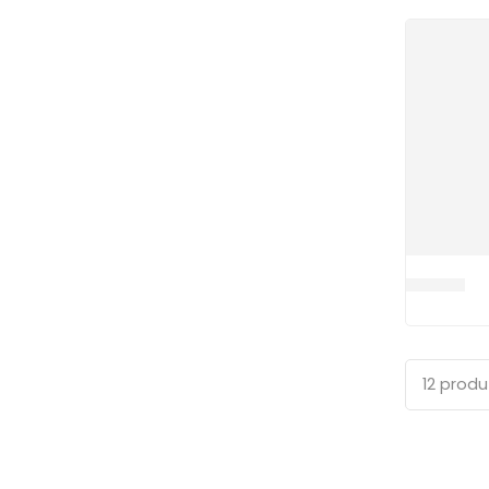
VD0005
12 prod