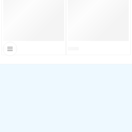
H10096
H10011