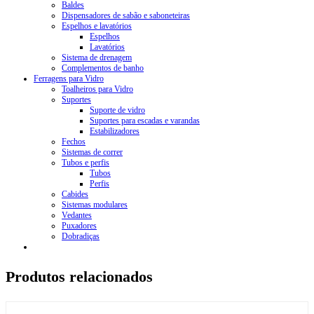
Baldes
Dispensadores de sabão e saboneteiras
Espelhos e lavatórios
Espelhos
Lavatórios
Sistema de drenagem
Complementos de banho
Ferragens para Vidro
Toalheiros para Vidro
Suportes
Suporte de vidro
Suportes para escadas e varandas
Estabilizadores
Fechos
Sistemas de correr
Tubos e perfis
Tubos
Perfis
Cabides
Sistemas modulares
Vedantes
Puxadores
Dobradiças
Produtos relacionados