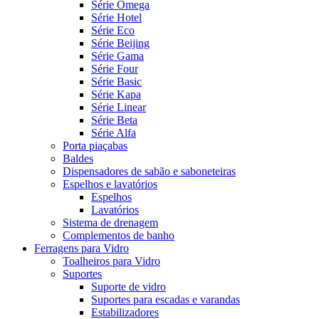
Série Omega
Série Hotel
Série Eco
Série Beijing
Série Gama
Série Four
Série Basic
Série Kapa
Série Linear
Série Beta
Série Alfa
Porta piaçabas
Baldes
Dispensadores de sabão e saboneteiras
Espelhos e lavatórios
Espelhos
Lavatórios
Sistema de drenagem
Complementos de banho
Ferragens para Vidro
Toalheiros para Vidro
Suportes
Suporte de vidro
Suportes para escadas e varandas
Estabilizadores