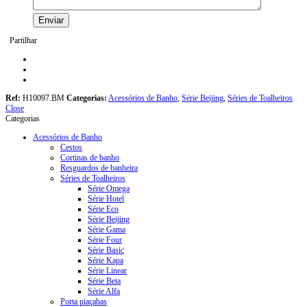
Partilhar
Ref:
H10097.BM
Categorias:
Acessórios de Banho
,
Série Beijing
,
Séries de Toalheiros
Close
Categorias
Acessórios de Banho
Cestos
Cortinas de banho
Resguardos de banheira
Séries de Toalheiros
Série Omega
Série Hotel
Série Eco
Série Beijing
Série Gama
Série Four
Série Basic
Série Kapa
Série Linear
Série Beta
Série Alfa
Porta piaçabas