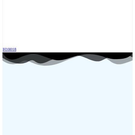
H10018