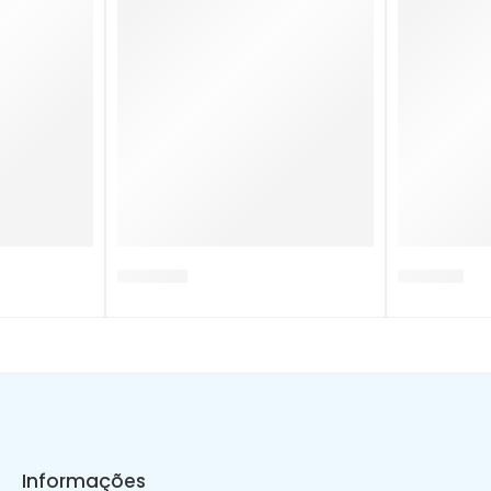
DB0036.S
DB0018.S
Informações