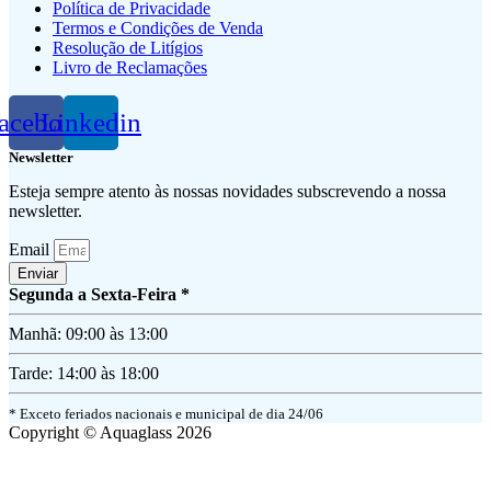
Política de Privacidade
Termos e Condições de Venda
Resolução de Litígios
Livro de Reclamações
acebook
Linkedin
Newsletter
Esteja sempre atento às nossas novidades subscrevendo a nossa
newsletter.
Email
Enviar
Segunda a Sexta-Feira *
Manhã: 09:00 às 13:00
Tarde: 14:00 às 18:00
* Exceto feriados nacionais e municipal de dia 24/06
Copyright © Aquaglass 2026