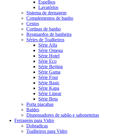
Espelhos
Lavatórios
Sistema de drenagem
Complementos de banho
Cestos
Cortinas de banho
Resguardos de banheira
Séries de Toalheiros
Série Alfa
Série Omega
Série Hotel
Série Eco
Série Beijing
Série Gama
Série Four
Série Basic
Série Kapa
Série Linear
Série Beta
Porta piaçabas
Baldes
Dispensadores de sabão e saboneteiras
Ferragens para Vidro
Dobradiças
Toalheiros para Vidro