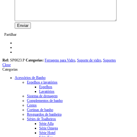
Partilhar
Ref:
SP0023.P
Categorias:
Ferragens para Vidro
,
Suporte de vidro
,
Suportes
Close
Categorias
Acessórios de Banho
Espelhos e lavatórios
Espelhos
Lavatórios
Sistema de drenagem
Complementos de banho
Cestos
Cortinas de banho
Resguardos de banheira
Séries de Toalheiros
Série Alfa
Série Omega
Série Hotel