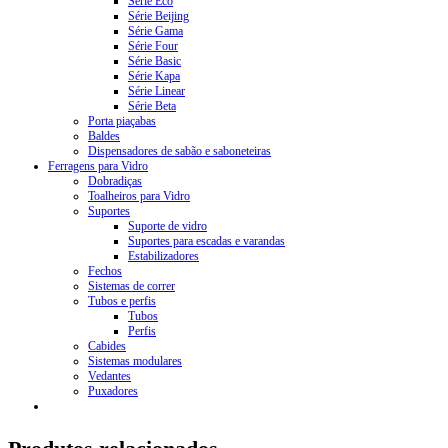
Série Eco
Série Beijing
Série Gama
Série Four
Série Basic
Série Kapa
Série Linear
Série Beta
Porta piaçabas
Baldes
Dispensadores de sabão e saboneteiras
Ferragens para Vidro
Dobradiças
Toalheiros para Vidro
Suportes
Suporte de vidro
Suportes para escadas e varandas
Estabilizadores
Fechos
Sistemas de correr
Tubos e perfis
Tubos
Perfis
Cabides
Sistemas modulares
Vedantes
Puxadores