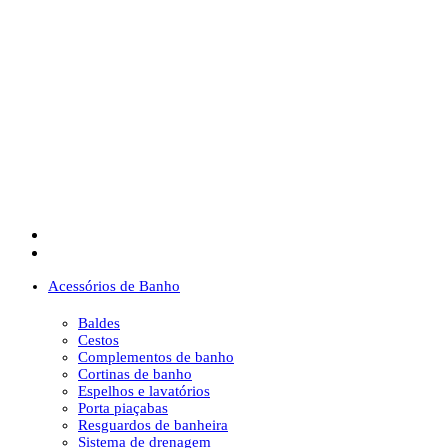
Acessórios de Banho
Baldes
Cestos
Complementos de banho
Cortinas de banho
Espelhos e lavatórios
Porta piaçabas
Resguardos de banheira
Sistema de drenagem