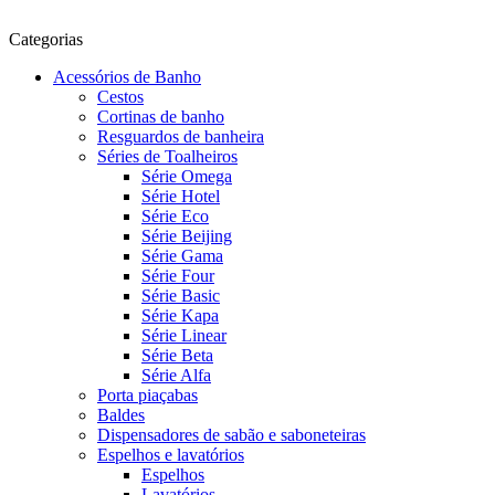
Categorias
Acessórios de Banho
Cestos
Cortinas de banho
Resguardos de banheira
Séries de Toalheiros
Série Omega
Série Hotel
Série Eco
Série Beijing
Série Gama
Série Four
Série Basic
Série Kapa
Série Linear
Série Beta
Série Alfa
Porta piaçabas
Baldes
Dispensadores de sabão e saboneteiras
Espelhos e lavatórios
Espelhos
Lavatórios