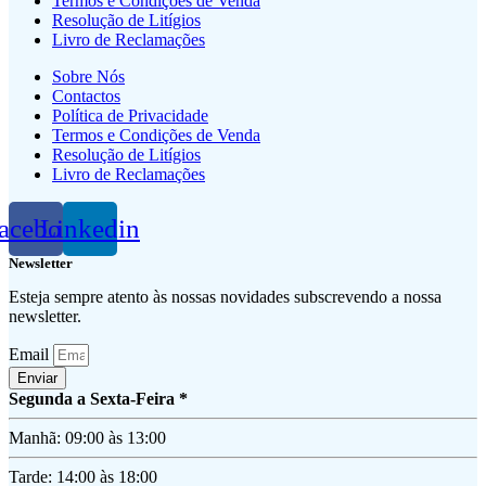
Termos e Condições de Venda
Resolução de Litígios
Livro de Reclamações
Sobre Nós
Contactos
Política de Privacidade
Termos e Condições de Venda
Resolução de Litígios
Livro de Reclamações
acebook
Linkedin
Newsletter
Esteja sempre atento às nossas novidades subscrevendo a nossa
newsletter.
Email
Enviar
Segunda a Sexta-Feira *
Manhã: 09:00 às 13:00
Tarde: 14:00 às 18:00