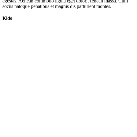
egestas. Aenean commodo ligula eget dolor. Aenean massa. Cum
sociis natoque penatibus et magnis dis parturient montes.
Kids